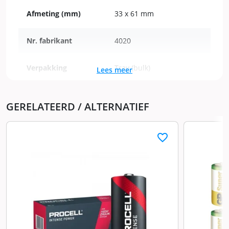
Afmeting (mm)
33 x 61 mm
Nr. fabrikant
4020
Verpakking
Tray (bulk)
Lees meer
Houdbaarheid
>8 jaar
GERELATEERD / ALTERNATIEF
Aantal in verpakking
20 stuks
favorite_border
D, LR20, MN1300,
Model
monocel