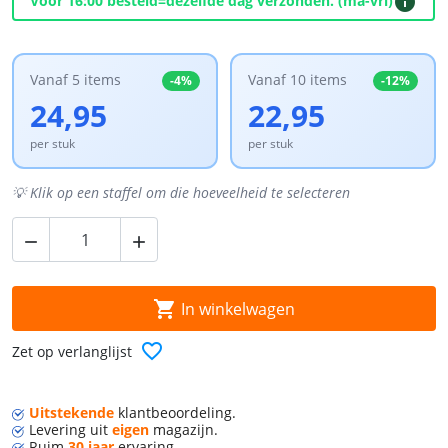
info
Voor 16:00 besteld=dezelfde dag verzonden. (ma-vri)
Vanaf 5 items
Vanaf 10 items
-4%
-12%
24,95
22,95
per stuk
per stuk
💡 Klik op een staffel om die hoeveelheid te selecteren



In winkelwagen
favorite_border
Zet op verlanglijst
Uitstekende
klant
beoordeling.
Levering
uit
eigen
magazijn.
Ruim
30 jaar
ervaring.