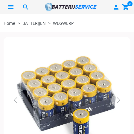
0
search

shopping_cart
Home
BATTERIJEN
WEGWERP
Previous
Next