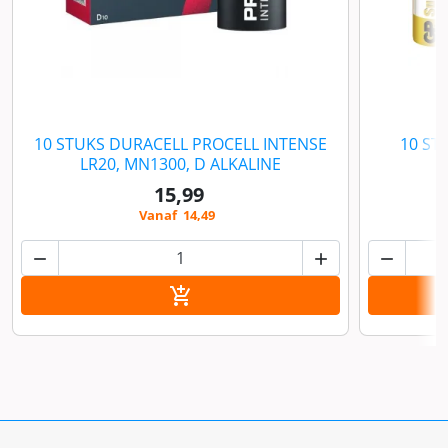
10 STUKS DURACELL PROCELL INTENSE
10 ST
LR20, MN1300, D ALKALINE
15,99
Vanaf 14,49



In winkelwagen
