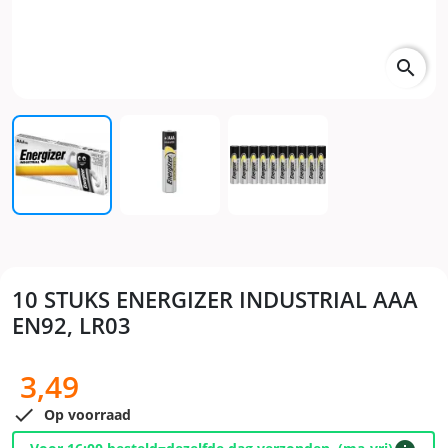
search
10 STUKS ENERGIZER INDUSTRIAL AAA
EN92, LR03
3,49

Op voorraad