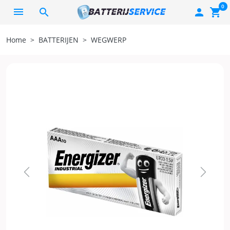
0
search

shopping_cart
Home
BATTERIJEN
WEGWERP
Previous
Next