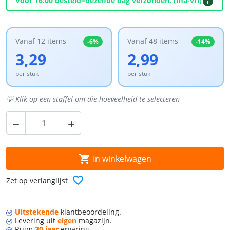
info
Voor 16:00 besteld=dezelfde dag verzonden. (ma-vri)
Vanaf 12 items
Vanaf 48 items
-6%
-14%
3,29
2,99
per stuk
per stuk
💡 Klik op een staffel om die hoeveelheid te selecteren



In winkelwagen
favorite_border
Zet op verlanglijst
Uitstekende
klant
beoordeling.
Levering
uit
eigen
magazijn.
Ruim
30 jaar
ervaring.