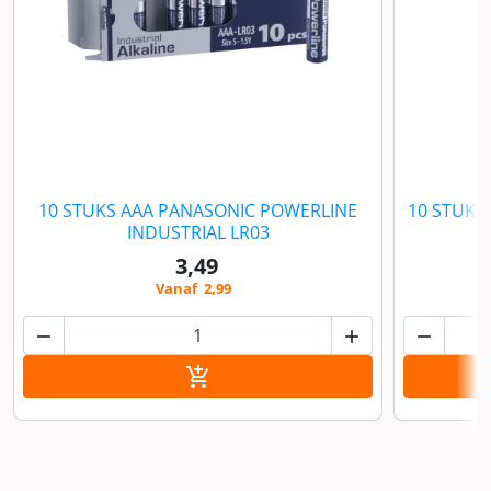
Model
LR03
10 STUKS AAA PANASONIC POWERLINE
10 STUKS
INDUSTRIAL LR03
3,49
Vanaf 2,99



In winkelwagen
