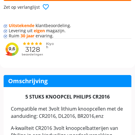
favorite_border
Zet op verlanglijst
Uitstekende
klant
beoordeling.
Levering
uit
eigen
magazijn.
Ruim
30 jaar
ervaring.
Omschrijving
5 STUKS KNOOPCEL PHILIPS CR2016
Compatible met 3volt lithium knoopcellen met de
aanduiding: CR2016, DL2016, BR2016,enz
A-kwailteit CR2016 3volt knoopcelbatterijen van