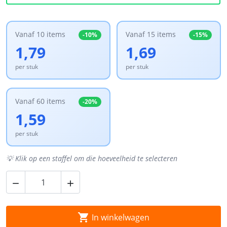
Vanaf 10 items
Vanaf 15 items
-10%
-15%
1,79
1,69
per stuk
per stuk
Vanaf 60 items
-20%
1,59
per stuk
💡 Klik op een staffel om die hoeveelheid te selecteren



In winkelwagen