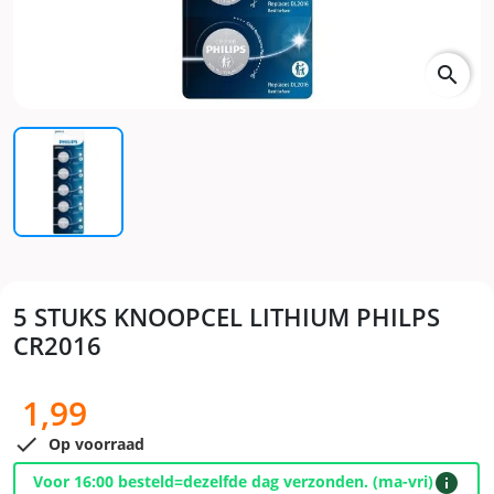
search
5 STUKS KNOOPCEL LITHIUM PHILPS
CR2016
1,99

Op voorraad
info
Voor 16:00 besteld=dezelfde dag verzonden. (ma-vri)