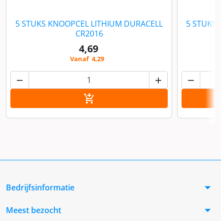
5 STUKS KNOOPCEL LITHIUM DURACELL
5 STUKS 
CR2016
4,69
Vanaf 4,29



In winkelwagen

arrow_drop_down
Bedrijfsinformatie
arrow_drop_down
Meest bezocht