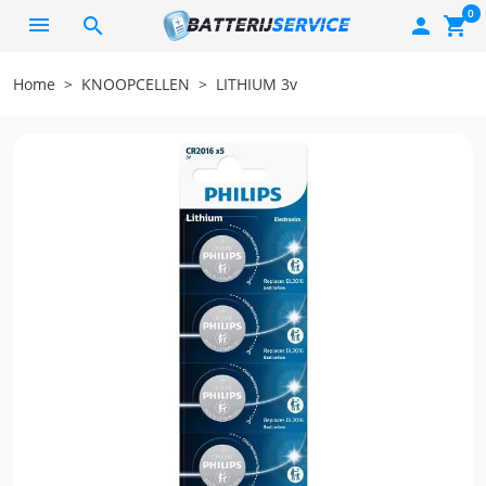
0
search

shopping_cart
Home
KNOOPCELLEN
LITHIUM 3v