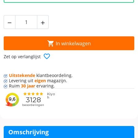



In winkelwagen
favorite_border
Zet op verlanglijst
Uitstekende
klant
beoordeling.
Levering
uit
eigen
magazijn.
Ruim
30 jaar
ervaring.
Omschrijving