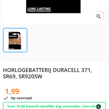
search
HORLOGEBATTERIJ DURACELL 371,
SR69, SR920SW
1,99

Op voorraad
info
Voor 16:00 besteld=dezelfde dag verzonden. (ma-vri)