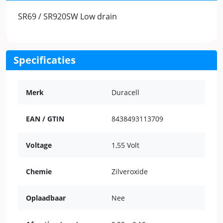
SR69 / SR920SW Low drain
Specificaties
Merk
Duracell
EAN / GTIN
8438493113709
Voltage
1,55 Volt
Chemie
Zilveroxide
Oplaadbaar
Nee