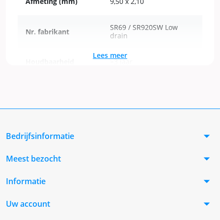
Afmeting (mm)
9,50 x 2,10
SR69 / SR920SW Low
Nr. fabrikant
drain
Lees meer
Houdbaarheid
>3 jaar
Aantal in verpakking
Per stuk
Toepassing
Horloges
arrow_drop_down
Bedrijfsinformatie
arrow_drop_down
Meest bezocht
arrow_drop_down
Informatie
arrow_drop_down
Uw account